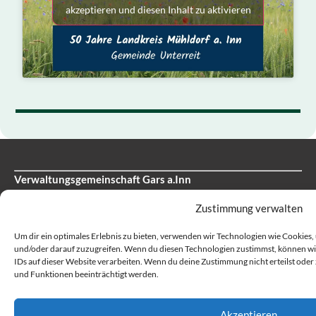
akzeptieren und diesen Inhalt zu aktivieren
Verwaltungsgemeinschaft Gars a.Inn
Hauptstraße 3,
Zustimmung verwalten
83536 Gars a.Inn
Tel: 08073 / 9185-0
Um dir ein optimales Erlebnis zu bieten, verwenden wir Technologien wie Cookies
und/oder darauf zuzugreifen. Wenn du diesen Technologien zustimmst, können wir
Fax: 08073 / 9185-15
IDs auf dieser Website verarbeiten. Wenn du deine Zustimmung nicht erteilst od
und Funktionen beeinträchtigt werden.
E-Mail:
info@gars.de
Gemeinde Unterreit
Akzeptieren