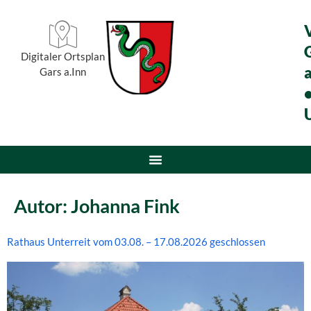
Digitaler Ortsplan
a
Gars a.Inn
Autor:
Johanna Fink
Rathaus Unterreit vom 03.08. – 17.08.2026 geschlossen