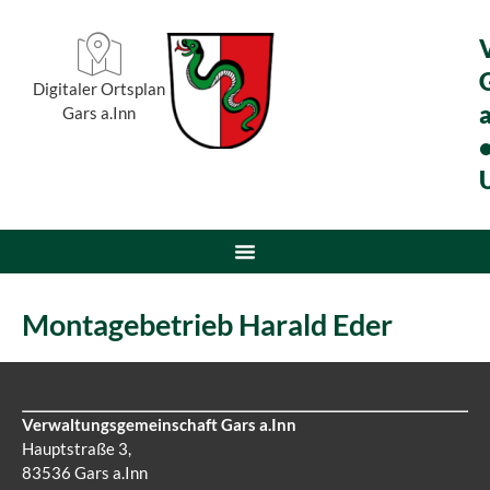
Digitaler Ortsplan
a
Gars a.Inn
Montagebetrieb Harald Eder
Verwaltungsgemeinschaft Gars a.Inn
Hauptstraße 3,
83536 Gars a.Inn