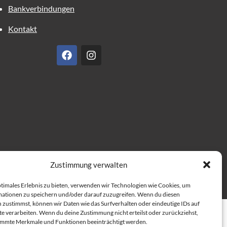
Bankverbindungen
Kontakt
Zustimmung verwalten
ptimales Erlebnis zu bieten, verwenden wir Technologien wie Cookies, um
ationen zu speichern und/oder darauf zuzugreifen. Wenn du diesen
 zustimmst, können wir Daten wie das Surfverhalten oder eindeutige IDs auf
te verarbeiten. Wenn du deine Zustimmung nicht erteilst oder zurückziehst,
immte Merkmale und Funktionen beeinträchtigt werden.