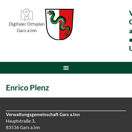
Digitaler Ortsplan
a
Gars a.Inn
Enrico Plenz
Verwaltungsgemeinschaft Gars a.Inn
Hauptstraße 3,
83536 Gars a.Inn