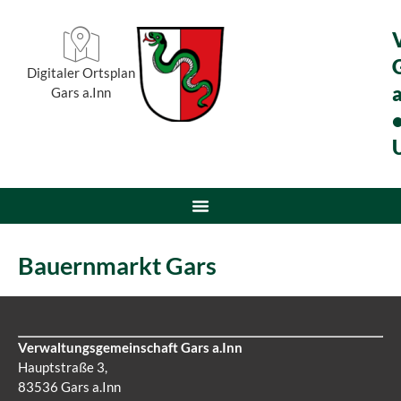
Digitaler Ortsplan
a
Gars a.Inn
Bauernmarkt Gars
Verwaltungsgemeinschaft Gars a.Inn
Hauptstraße 3,
83536 Gars a.Inn