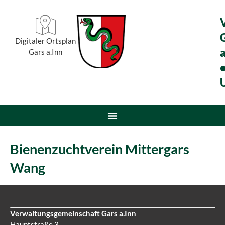
Digitaler Ortsplan
a
Gars a.Inn
Bienenzuchtverein Mittergars
Wang
Verwaltungsgemeinschaft Gars a.Inn
Hauptstraße 3,