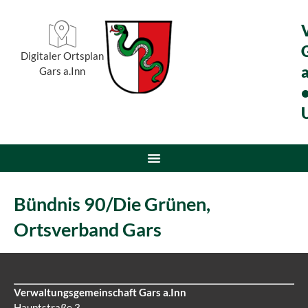
Digitaler Ortsplan
a
Gars a.Inn
Bündnis 90/Die Grünen,
Ortsverband Gars
Verwaltungsgemeinschaft Gars a.Inn
Hauptstraße 3,