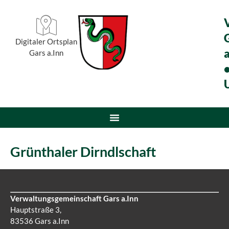
Digitaler Ortsplan
a
Gars a.Inn
Grünthaler Dirndlschaft
Verwaltungsgemeinschaft Gars a.Inn
Hauptstraße 3,
83536 Gars a.Inn