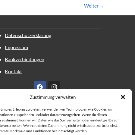
Weiter
→
Datenschutzerklärung
Impressum
Bankverbindungen
Kontakt
Zustimmung verwalten
ptimales Erlebnis zu bieten, verwenden wir Technologien wie Cookies, um
ationen zu speichern und/oder darauf zuzugreifen. Wenn du diesen
 zustimmst, können wir Daten wie das Surfverhalten oder eindeutige IDs auf
te verarbeiten. Wenn du deine Zustimmung nicht erteilst oder zurückziehst,
immte Merkmale und Funktionen beeinträchtigt werden.