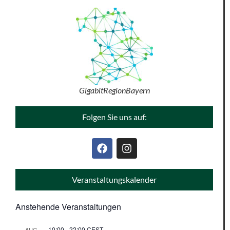
GigabitRegionBayern
Folgen Sie uns auf:
Veranstaltungskalender
Anstehende Veranstaltungen
10:00
-
22:00
CEST
AUG.