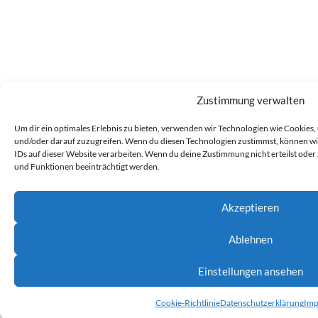
Zustimmung verwalten
Um dir ein optimales Erlebnis zu bieten, verwenden wir Technologien wie Cookies
und/oder darauf zuzugreifen. Wenn du diesen Technologien zustimmst, können wir
IDs auf dieser Website verarbeiten. Wenn du deine Zustimmung nicht erteilst od
und Funktionen beeinträchtigt werden.
Akzeptieren
Ablehnen
Einstellungen ansehen
Cookie-Richtlinie
Datenschutzerklärung
Imp