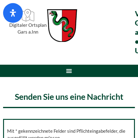
Digitaler Ortsplan
a
Gars a.Inn
Senden Sie uns eine Nachricht
Mit * gekennzeichnete Felder sind Pflichteingabefelder, die
ausgefüllt werden müssen